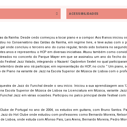
ACESSIBILIDADES
da Rainha. Desde cedo começou a tocar piano e a compor. Aos 8 anos iniciou os s
ou no Conservatório das Caldas da Rainha, em regime livre, e teve aulas com o p
ugal onde concluiu o terceiro ano do curso regular, tendo sido bolseira no segun
ntes anos e representou o HCP em diversas iniciativas. Atuou também como convida
 estreados no concerto do Parque Mayer em que se assinalou um ano do fecho do 
do Festival Jazz Valado, integrando o Nazaré/ Capbreton Sextet no qual participar
tembro deste ano irá participar, em representação do HCP, no ciclo “ Um piano, se
de Piano na variante de Jazz na Escola Superior de Música de Lisboa com o profe
Orquestra de Jazz do Funchal desde o seu início. Iniciou a sua aprendizagem aos 
a na Escola Superior de Música de Lisboa na Licenciatura em Música, variante Ja
unchal Jazz em várias ocasiões. Participou no palco principal deste festival co
 Clube de Portugal no ano de 2004, os estudos em guitarra, com Bruno Santos. 
o de Jazz do Hot Clube onde estudou com professores como Bernardo Moreira, Nelson
de Lisboa, onde estuda com Afonso Pais, Lars Arens, Bernardo Moreira, Pedro More