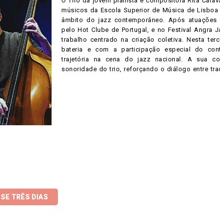
O Trio da jovem pianista e compositora Rita Carava
músicos da Escola Superior de Música de Lisboa 
âmbito do jazz contemporâneo. Após atuações i
pelo Hot Clube de Portugal, e no Festival Angra 
trabalho centrado na criação coletiva. Nesta te
bateria e com a participação especial do cont
trajetória na cena do jazz nacional. A sua c
sonoridade do trio, reforçando o diálogo entre tra
SE TRÊS DIAS