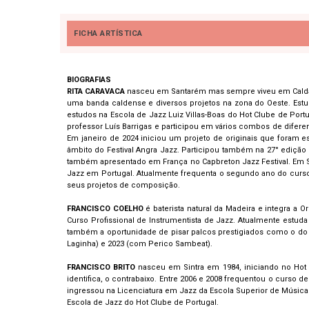
FICHA ARTÍSTICA
BIOGRAFIAS
RITA CARAVACA
nasceu em Santarém mas sempre viveu em Caldas 
uma banda caldense e diversos projetos na zona do Oeste. Estud
estudos na Escola de Jazz Luiz Villas-Boas do Hot Clube de Port
professor Luís Barrigas e participou em vários combos de difere
Em janeiro de 2024 iniciou um projeto de originais que foram
âmbito do Festival Angra Jazz. Participou também na 27° edição 
também apresentado em França no Capbreton Jazz Festival. Em Se
Jazz em Portugal. Atualmente frequenta o segundo ano do curso 
seus projetos de composição.
FRANCISCO COELHO
é baterista natural da Madeira e integra a 
Curso Profissional de Instrumentista de Jazz. Atualmente estud
também a oportunidade de pisar palcos prestigiados como o do F
Laginha) e 2023 (com Perico Sambeat).
FRANCISCO BRITO
nasceu em Sintra em 1984, iniciando no Hot
identifica, o contrabaixo. Entre 2006 e 2008 frequentou o curs
ingressou na Licenciatura em Jazz da Escola Superior de Música 
Escola de Jazz do Hot Clube de Portugal.