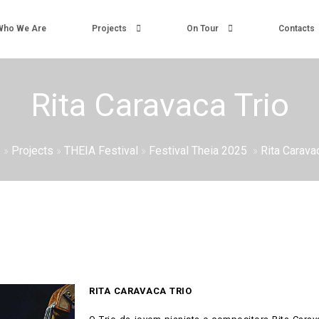
Who We Are
Projects
On Tour
Contacts
Rita Caravaca Trio
e
»
Projects
»
THEIA Festival
»
Festival Theia 2025
»
Rita Carava
RITA CARAVACA TRIO