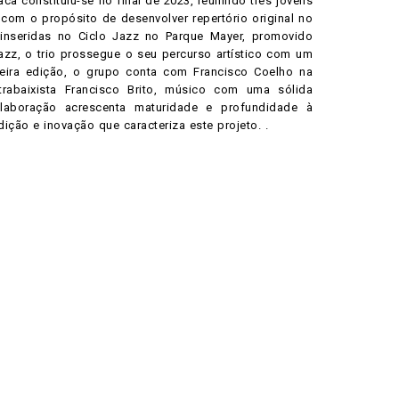
ca constituiu-se no final de 2023, reunindo três jovens
com o propósito de desenvolver repertório original no
nseridas no Ciclo Jazz no Parque Mayer, promovido
Jazz, o trio prossegue o seu percurso artístico com um
rceira edição, o grupo conta com Francisco Coelho na
rabaixista Francisco Brito, músico com uma sólida
olaboração acrescenta maturidade e profundidade à
dição e inovação que caracteriza este projeto. .