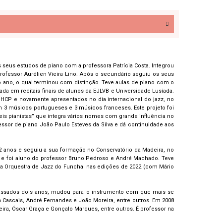
eus estudos de piano com a professora Patrícia Costa. Integrou
rofessor Aurélien Vieira Lino. Após o secundário seguiu os seus
do ano, o qual terminou com distinção. Teve aulas de piano com o
da em recitais finais de alunos da EJLVB e Universidade Lusíada.
HCP e novamente apresentados no dia internacional do jazz, no
am 3 músicos portugueses e 3 músicos franceses. Este projeto foi
is pianistas” que integra vários nomes com grande influência no
ssor de piano João Paulo Esteves da Silva e dá continuidade aos
12 anos e seguiu a sua formação no Conservatório da Madeira, no
zz e foi aluno do professor Bruno Pedroso e André Machado. Teve
m a Orquestra de Jazz do Funchal nas edições de 2022 (com Mário
Passados dois anos, mudou para o instrumento com que mais se
 Cascais, André Fernandes e João Moreira, entre outros. Em 2008
ira, Óscar Graça e Gonçalo Marques, entre outros. É professor na