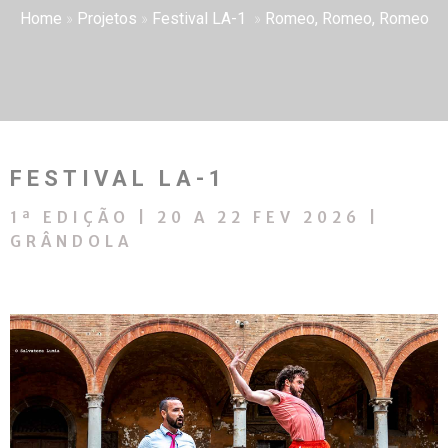
Home
»
Projetos
»
Festival LA-1
»
Romeo, Romeo, Romeo
FESTIVAL LA-1
1ª EDIÇÃO | 20 A 22 FEV 2026 |
GRÂNDOLA