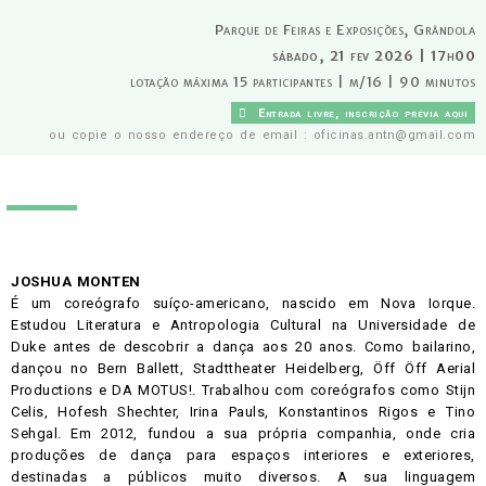
Parque de Feiras e Exposições
, Grândola
sábado, 21 fev 2026 | 17h00
lotação máxima 15 participantes | m/16 | 90 minutos
Entrada livre, inscrição prévia aqui
ou copie o nosso endereço de email : oficinas.antn@gmail.com
JOSHUA MONTEN
É um coreógrafo suíço-americano, nascido em Nova Iorque.
Estudou Literatura e Antropologia Cultural na Universidade de
Duke antes de descobrir a dança aos 20 anos. Como bailarino,
dançou no Bern Ballett, Stadttheater Heidelberg, Öff Öff Aerial
Productions e DA MOTUS!. Trabalhou com coreógrafos como Stijn
Celis, Hofesh Shechter, Irina Pauls, Konstantinos Rigos e Tino
Sehgal. Em 2012, fundou a sua própria companhia, onde cria
produções de dança para espaços interiores e exteriores,
destinadas a públicos muito diversos. A sua linguagem