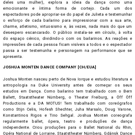
deles uma mulher), explora a ideia da dança como uma
emocionante e íntima forma de cortejo. Cada um dos
espectadores pode apropriar-se do papel de Julieta e testemunhar
o esforço de cada bailarino para impressionar com a sua arte,
charme, atletismo, virtuosismo e, às vezes, nada mais do que um
desespero escancarado. O público instala-se em círculo, à volta
do espaço cénico, dividindo-o com os bailarinos. As reações e
impressões de cada pessoa ficam visíveis a todos e o espectador
passa a ser testemunha e personagem na performance que se
apresenta.
JOSHUA MONTEN DANCE COMPANY [CH/EUA]
Joshua Monten nasceu perto de Nova Iorque e estudou literatura e
antropologia na Duke University antes de começar os seus
estudos em Dança. Como bailarino tem trabalhado com o Bern
Ballett, Staatstheater Nürnberg, o Theater Freiburg, a Öff Öff
Productions e a DA MOTUS! Tem trabalhado com coreógrafos
como Stijn Celis, Hofesh Shechter, Juha Marsalo, Doug Varone,
Konstantinos Rigos e Tino Sehgal. Joshua Monten coreografa
regularmente ballet, ópera, teatro e produções de dança
independente. Criou produções para o Ballet National du Rhin,
Opéra National de Lorraine, Staatstheater Nürnberg, Gdánsk Dance