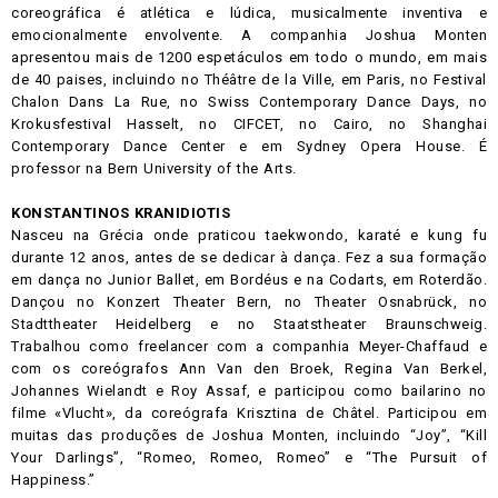
coreográfica é atlética e lúdica, musicalmente inventiva e
emocionalmente envolvente. A companhia Joshua Monten
apresentou mais de 1200 espetáculos em todo o mundo, em mais
de 40 paises, incluindo no Théâtre de la Ville, em Paris, no Festival
Chalon Dans La Rue, no Swiss Contemporary Dance Days, no
Krokusfestival Hasselt, no CIFCET, no Cairo, no Shanghai
Contemporary Dance Center e em Sydney Opera House. É
professor na Bern University of the Arts.
KONSTANTINOS KRANIDIOTIS
Nasceu na Grécia onde praticou taekwondo, karaté e kung fu
durante 12 anos, antes de se dedicar à dança. Fez a sua formação
em dança no Junior Ballet, em Bordéus e na Codarts, em Roterdão.
Dançou no Konzert Theater Bern, no Theater Osnabrück, no
Stadttheater Heidelberg e no Staatstheater Braunschweig.
Trabalhou como freelancer com a companhia Meyer-Chaffaud e
com os coreógrafos Ann Van den Broek, Regina Van Berkel,
Johannes Wielandt e Roy Assaf, e participou como bailarino no
filme «Vlucht», da coreógrafa Krisztina de Châtel. Participou em
muitas das produções de Joshua Monten, incluindo “Joy”, “Kill
Your Darlings”, “Romeo, Romeo, Romeo” e “The Pursuit of
Happiness.”