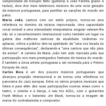
cumplicidade de Gonçalo Neto (guitarra) e João Farinha (piano e
teclas), dois dos mais talentosos músicos de uma nova geração
de músicos portugueses, para partilhar as canções do mundo em
palco.
Maria João
, cantora com um estilo próprio, tornou-se uma
referência no domínio da música improvisada. Uma capacidade
vocal notável e uma intensidade interpretativa singular valeram-lhe
não só o reconhecimento internacional como também um lugar na
galeria das melhores cantoras da atualidade. Unânimes no
aplauso, crítica e público têm-na apelidado de "uma voz levada às
últimas consequências", declarando-a "uma cantora que não pára
de evoluir". A carreira de Maria João tem sido marcada pela sua
participação nos mais prestigiados festivais de música do mundo.
É também a única artista portuguesa a ser nomeada para o Prémio
Europeu de Jazz.
Carlos Bica
é um dos poucos músicos portugueses que
alcançou projeção internacional e se tornou uma referência no
panorama do Jazz europeu. Entre os vários projetos musicais que
lidera e para além das suas participações noutras áreas como o
teatro, o cinema e a dança, o seu trio AZUL, com o guitarrista
Frank Möbus e o baterista Jim Black, tornou-se a imagem de
marca do contrabaixista e compositor.