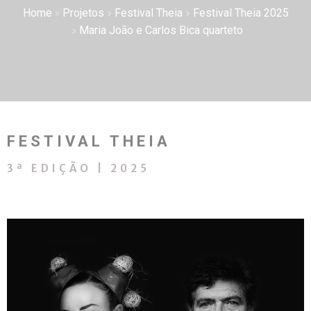
Home
»
Projetos
»
Festival Theia
»
Festival Theia 2025
»
Maria João e Carlos Bica quarteto
FESTIVAL THEIA
3ª EDIÇÃO | 2025