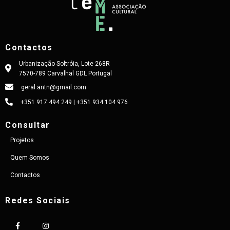
Contactos
Urbanização Soltróia, Lote 268R
7570-789 Carvalhal GDL Portugal
geral.antn@gmail.com
+351 917 494 249 | +351 934 104 976
Consultar
Projetos
Quem Somos
Contactos
Redes Sociais