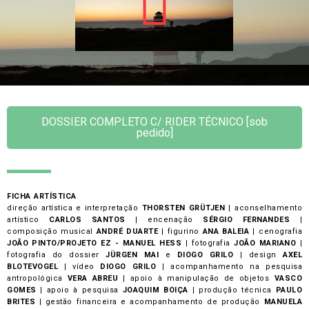
DOSSIER COMPLETO C/ RIDER TÉCNICO [sob
pedido]
FICHA ARTÍSTICA
direção artística e interpretação
THORSTEN GRÜTJEN
| aconselhamento
artístico
CARLOS SANTOS
| encenação
SÉRGIO FERNANDES
|
composição musical
ANDRÉ DUARTE
| figurino
ANA BALEIA
| cenografia
JOÃO PINTO/PROJETO EZ - MANUEL HESS
| fotografia
JOÃO MARIANO
|
fotografia do dossier
JÜRGEN MAI
e
DIOGO GRILO
| design
AXEL
BLOTEVOGEL
| vídeo
DIOGO GRILO
| acompanhamento na pesquisa
antropológica
VERA ABREU
| apoio à manipulação de objetos
VASCO
GOMES
| apoio à pesquisa
JOAQUIM BOIÇA
| produção técnica
PAULO
BRITES
| gestão financeira e acompanhamento de produção
MANUELA