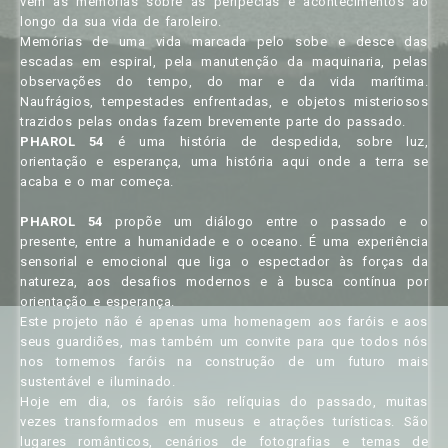
vêm as memórias sobre as peripécias e acontecimentos ao
longo da sua vida de faroleiro.
Memórias de uma vida marcada pelo sobe e desce das
escadas em espiral, pela manutenção da maquinaria, pelas
observações do tempo, do mar e da vida marítima.
Naufrágios, tempestades enfrentadas, e objetos misteriosos
trazidos pelas ondas fazem brevemente parte do passado.
PHAROL 54
é uma história de despedida, sobre luz,
orientação e esperança, uma história aqui onde a terra se
acaba e o mar começa.
PHAROL 54
propõe um diálogo entre o passado e o
presente, entre a humanidade e o oceano. É uma experiência
sensorial e emocional que liga o espectador às forças da
natureza, aos desafios modernos e à busca contínua por
orientação e esperança.
Este projeto não é apenas uma homenagem aos faróis e aos
seus guardiões, mas também um convite para que todos nós
nos tornemos faróis na construção de um futuro mais
sustentável e iluminado.
Hoje em dia, os faróis são relíquias do passado, muitas
vezes transformados em museus e atrações turísticas. São
lugares românticos, cenários de fotografias e temas de