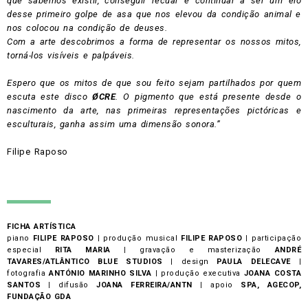
que sabemos existir, conseguir recuar e continuar a ser um elo
desse primeiro golpe de asa que nos elevou da condição animal e
nos colocou na condição de deuses.
Com a arte descobrimos a forma de representar os nossos mitos,
torná-los visíveis e palpáveis.
Espero que os mitos de que sou feito sejam partilhados por quem
escuta este disco
ØCRE
. O pigmento que está presente desde o
nascimento da arte, nas primeiras representações pictóricas e
esculturais, ganha assim uma dimensão sonora.”
Filipe Raposo
FICHA ARTÍSTICA
piano
FILIPE RAPOSO |
produção musical
FILIPE RAPOSO
|
participação
especial
RITA MARIA |
gravação e masterização
ANDRÉ
TAVARES/ATLÂNTICO BLUE STUDIOS |
design
PAULA DELECAVE |
fotografia
ANTÓNIO MARINHO SILVA |
produção executiva
JOANA COSTA
SANTOS |
difusão
JOANA FERREIRA/ANTN
|
apoio
SPA, AGECOP,
FUNDAÇÃO GDA