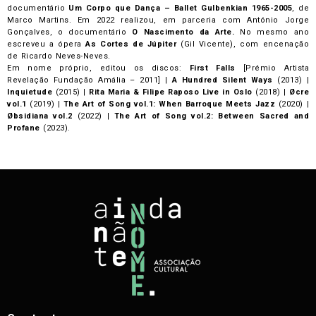
documentário
Um Corpo que Dança – Ballet Gulbenkian 1965-2005
, de
Marco Martins. Em 2022 realizou, em parceria com António Jorge
Gonçalves, o documentário
O Nascimento da Arte.
No mesmo ano
escreveu a ópera
As Cortes de Júpiter
(Gil Vicente), com encenação
de Ricardo Neves-Neves.
Em nome próprio, editou os discos:
First Falls
[Prémio Artista
Revelação Fundação Amália – 2011] |
A Hundred Silent Ways
(2013) |
Inquietude
(2015) |
Rita Maria & Filipe Raposo Live in Oslo
(2018) |
Øcre
vol.1
(2019) |
The Art of Song vol.1: When Barroque Meets Jazz
(2020) |
Øbsidiana vol.2
(2022) |
The Art of Song vol.2: Between Sacred and
Profane
(2023).