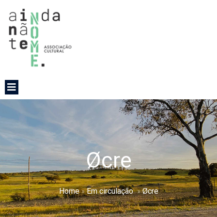
Øcre
Home
»
Em circulação
»
Øcre