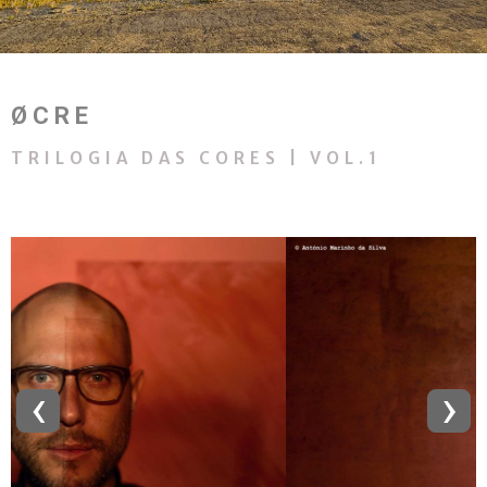
ØCRE
TRILOGIA DAS CORES | VOL.1
‹
›