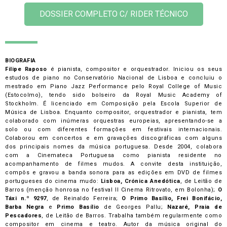
DOSSIER COMPLETO C/ RIDER TÉCNICO
BIOGRAFIA
Filipe Raposo
é pianista, compositor e orquestrador. Iniciou os seus
estudos de piano no Conservatório Nacional de Lisboa e concluiu o
mestrado em Piano Jazz Performance pelo Royal College of Music
(Estocolmo), tendo sido bolseiro da Royal Music Academy of
Stockholm. É licenciado em Composição pela Escola Superior de
Música de Lisboa. Enquanto compositor, orquestrador e pianista, tem
colaborado com inúmeras orquestras europeias, apresentando-se a
solo ou com diferentes formações em festivais internacionais.
Colaborou em concertos e em gravações discográficas com alguns
dos principais nomes da música portuguesa. Desde 2004, colabora
com a Cinemateca Portuguesa como pianista residente no
acompanhamento de filmes mudos. A convite desta instituição,
compôs e gravou a banda sonora para as edições em DVD de filmes
portugueses do cinema mudo:
Lisboa, Crónica Anedótica
, de Leitão de
Barros (menção honrosa no festival Il Cinema Ritrovato, em Bolonha);
O
Táxi n.º 9297
, de Reinaldo Ferreira;
O Primo Basílio, Frei Bonifácio,
Barba Negra
e
Primo Basílio
de Georges Pallu;
Nazaré, Praia de
Pescadores
, de Leitão de Barros. Trabalha também regularmente como
compositor em cinema e teatro. Autor da música original do